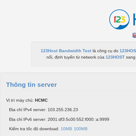
123Host Bandwidth Test
là công cụ do
123HOS
nối, định tuyến từ network của
123HOST
sang 
Thông tin server
Vị trí máy chủ:
HCMC
Địa chỉ IPv4 server: 103.255.236.23
Địa chỉ IPv6 server: 2001:df3:5c00:552:f000::a:9999
Kiểm tra tốc độ download:
10MB
100MB